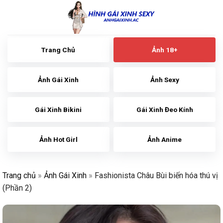
Skip
to
content
Trang Chủ
Ảnh 18+
Ảnh Gái Xinh
Ảnh Sexy
Gái Xinh Bikini
Gái Xinh Đeo Kính
Ảnh Hot Girl
Ảnh Anime
Trang chủ
»
Ảnh Gái Xinh
»
Fashionista Châu Bùi biến hóa thú vị
(Phần 2)