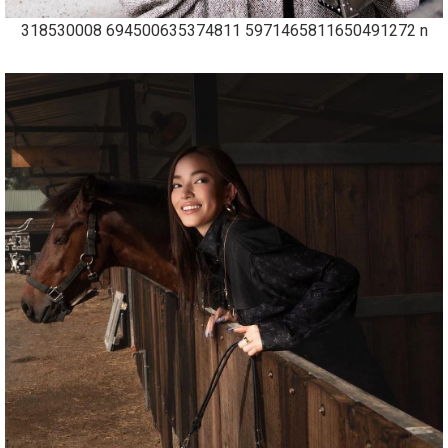
318530008 694500635374811 5971465811650491272 n