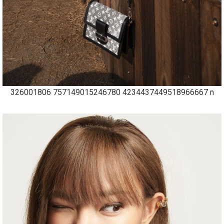
326001806 757149015246780 4234437449518966667 n