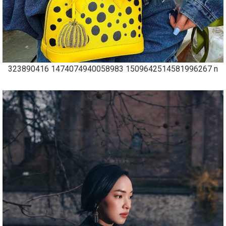
323890416 1474074940058983 1509642514581996267 n