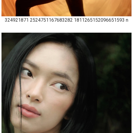
324921871 2524751167683282 1811265152096651593 n