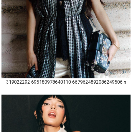
319022292 695180978640110 6679624892086249506 n