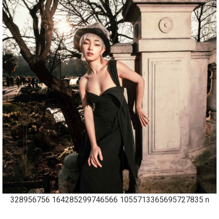
328956756 164285299746566 1055713365695727835 n