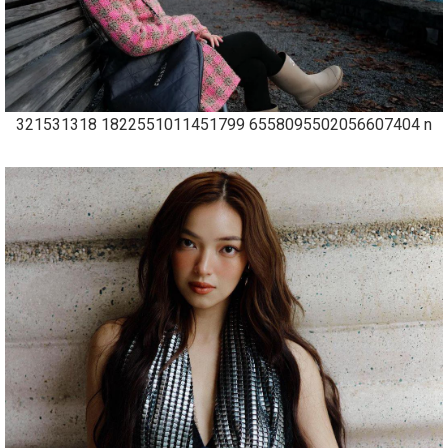
321531318 1822551011451799 6558095502056607404 n