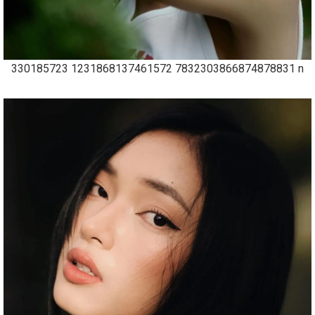
330185723 1231868137461572 7832303866874878831 n