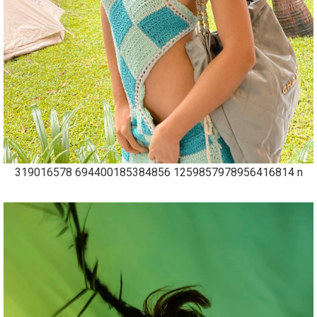
319016578 694400185384856 1259857978956416814 n