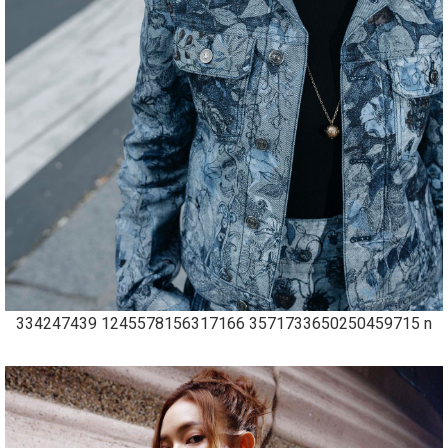
334247439 1245578156317166 3571733650250459715 n