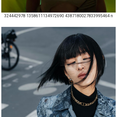
324442978 1358611134972690 4387180027833995464 n