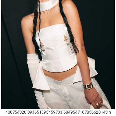
406754820 893651395459733 6849547167856620148 n