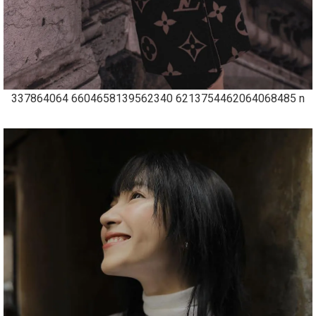
337864064 6604658139562340 6213754462064068485 n