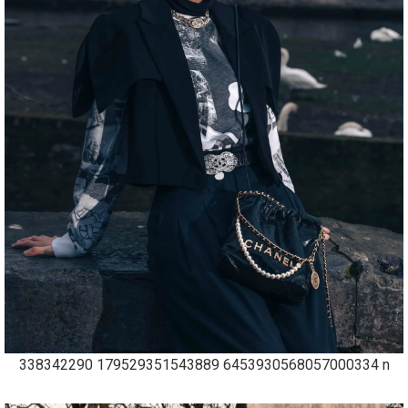
338342290 179529351543889 6453930568057000334 n