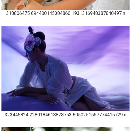
318806475 694400145384860 1931316948387840497 n
323445824 2280184618828753 6050251557774415729 n