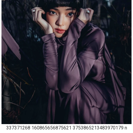
337371268 160865656875621 3753865213483970179 n