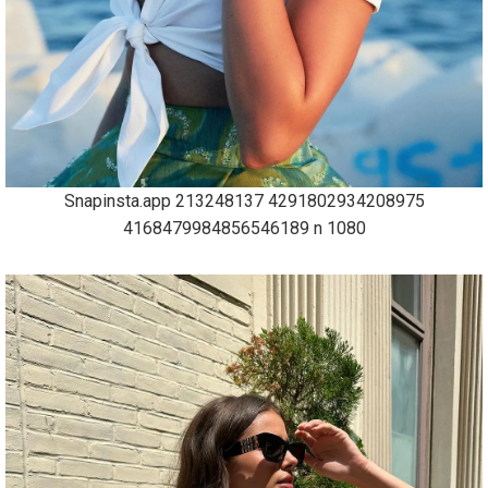
Snapinsta.app 213248137 4291802934208975
4168479984856546189 n 1080