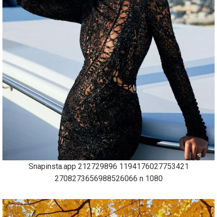
Snapinsta.app 212729896 1194176027753421
2708273656988526066 n 1080