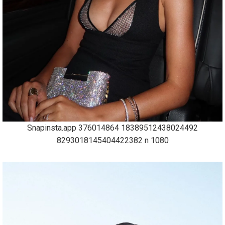
Snapinsta.app 376014864 18389512438024492
8293018145404422382 n 1080