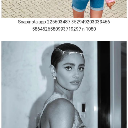
Snapinsta.app 225603487 352949203033466
5864526580993719297 n 1080