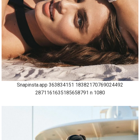
Snapinsta.app 363834151 18382170769024492
2871161635185658791 n 1080