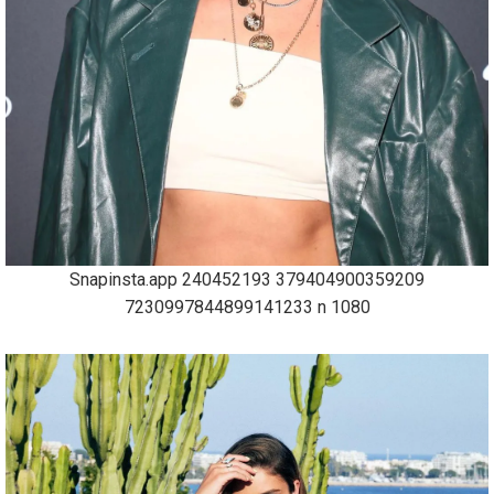
Snapinsta.app 240452193 379404900359209
7230997844899141233 n 1080