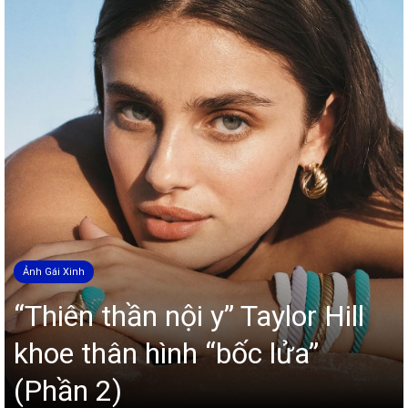
Ảnh Gái Xinh
“Thiên thần nội y” Taylor Hill
khoe thân hình “bốc lửa”
(Phần 2)