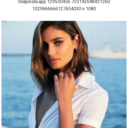
Snapinsta.app 129530456 725142048431260
1029666666127654030 n 1080