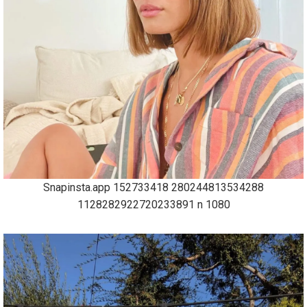
Snapinsta.app 152733418 280244813534288
1128282922720233891 n 1080