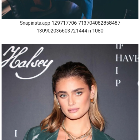
Snapinsta.app 129717706 713704082858487
130902036603721444 n 1080