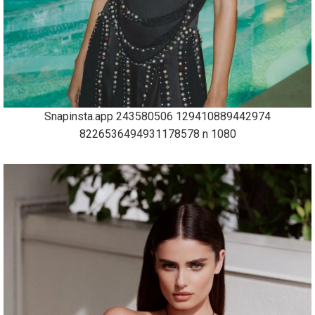
Snapinsta.app 243580506 129410889442974
8226536494931178578 n 1080