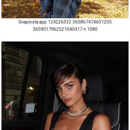
Snapinsta.app 124226332 365867474631205
3659017962521040417 n 1080