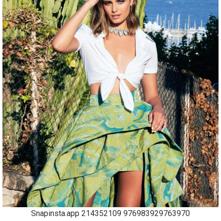
Snapinsta.app 214352109 976983929763970