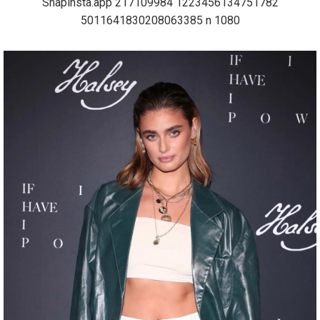
Snapinsta.app 217109984 1223456134751782
5011641830208063385 n 1080