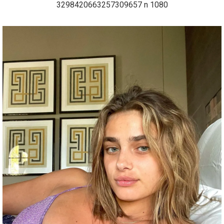
3298420663257309657 n 1080