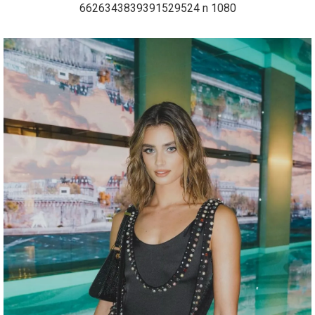
6626343839391529524 n 1080