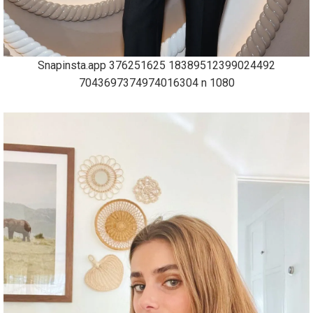
Snapinsta.app 376251625 18389512399024492
7043697374974016304 n 1080