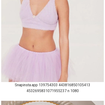
Snapinsta.app 139754303 443816850105413
4532695831071955237 n 1080