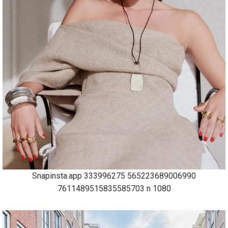
Snapinsta.app 333996275 565223689006990
7611489515835585703 n 1080