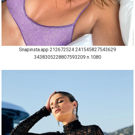
Snapinsta.app 212672524 241545827543629
3438305228807593209 n 1080