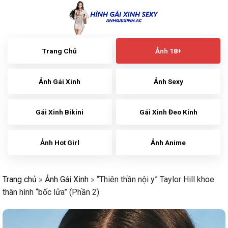
Skip
to
content
Trang Chủ
Ảnh 18+
Ảnh Gái Xinh
Ảnh Sexy
Gái Xinh Bikini
Gái Xinh Đeo Kính
Ảnh Hot Girl
Ảnh Anime
Trang chủ
»
Ảnh Gái Xinh
»
“Thiên thần nội y” Taylor Hill khoe
thân hình “bốc lửa” (Phần 2)