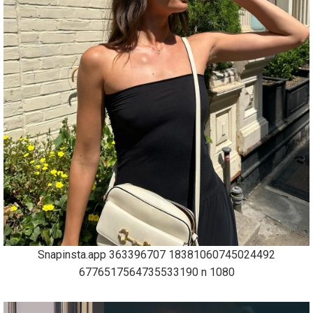
Snapinsta.app 363396707 18381060745024492
6776517564735533190 n 1080