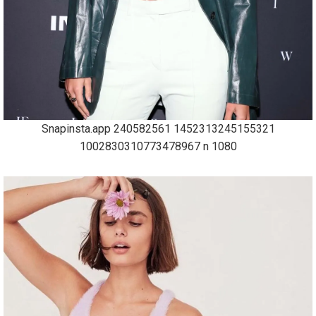
Snapinsta.app 240582561 1452313245155321
1002830310773478967 n 1080