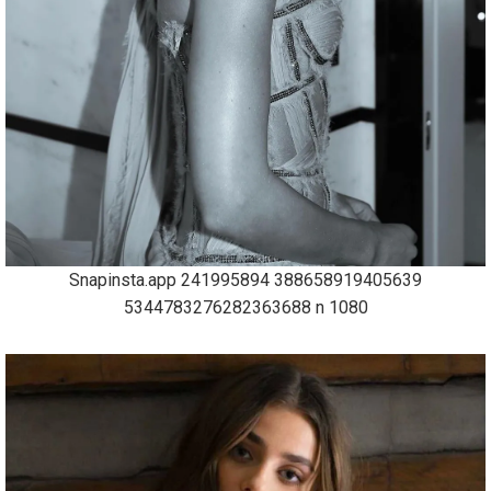
Snapinsta.app 241995894 388658919405639
5344783276282363688 n 1080