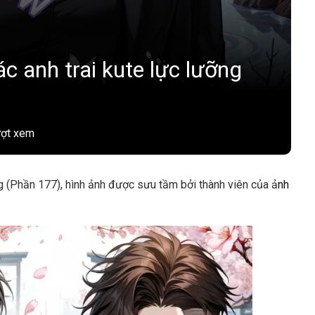
c anh trai kute lực lưỡng
ượt xem
ng (Phần 177), hình ảnh được sưu tầm bởi thành viên của ả
nh