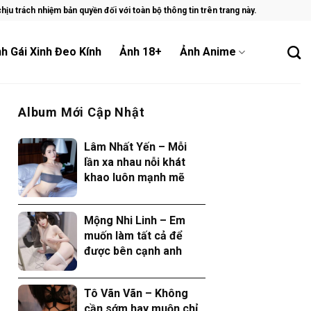
ịu trách nhiệm bản quyền đối với toàn bộ thông tin trên trang này.
h Gái Xinh Đeo Kính
Ảnh 18+
Ảnh Anime
Album Mới Cập Nhật
Lâm Nhất Yến – Mỗi
lần xa nhau nỗi khát
khao luôn mạnh mẽ
Mộng Nhi Linh – Em
muốn làm tất cả để
được bên cạnh anh
Tô Vãn Vãn – Không
cần sớm hay muộn chỉ