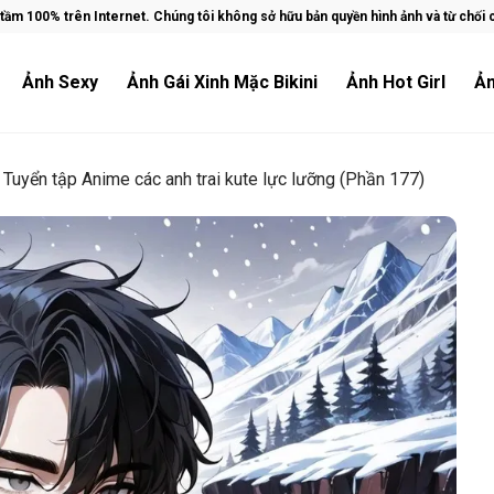
ầm 100% trên Internet. Chúng tôi không sở hữu bản quyền hình ảnh và từ chối ch
Ảnh Sexy
Ảnh Gái Xinh Mặc Bikini
Ảnh Hot Girl
Ản
»
Tuyển tập Anime các anh trai kute lực lưỡng (Phần 177)