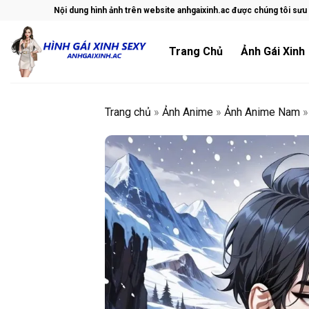
Skip
Nội dung hình ảnh trên website anhgaixinh.ac được chúng tôi sưu t
to
content
Trang Chủ
Ảnh Gái Xinh
Trang chủ
»
Ảnh Anime
»
Ảnh Anime Nam