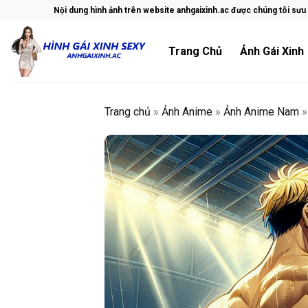
Skip
Nội dung hình ảnh trên website anhgaixinh.ac được chúng tôi sưu t
to
content
Trang Chủ
Ảnh Gái Xinh
Trang chủ
»
Ảnh Anime
»
Ảnh Anime Nam