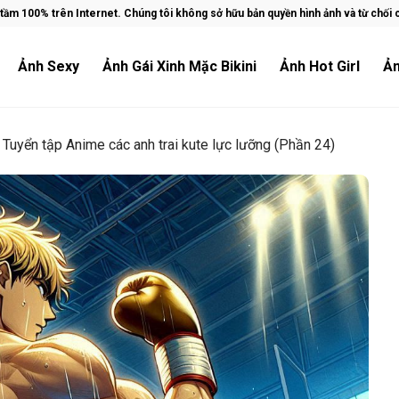
ầm 100% trên Internet. Chúng tôi không sở hữu bản quyền hình ảnh và từ chối ch
Ảnh Sexy
Ảnh Gái Xinh Mặc Bikini
Ảnh Hot Girl
Ản
»
Tuyển tập Anime các anh trai kute lực lưỡng (Phần 24)