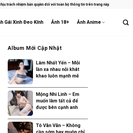
ịu trách nhiệm bản quyền đối với toàn bộ thông tin trên trang này.
h Gái Xinh Đeo Kính
Ảnh 18+
Ảnh Anime
Album Mới Cập Nhật
Lâm Nhất Yến – Mỗi
lần xa nhau nỗi khát
khao luôn mạnh mẽ
Mộng Nhi Linh – Em
muốn làm tất cả để
được bên cạnh anh
Tô Vãn Vãn – Không
cần sớm hay muộn chỉ