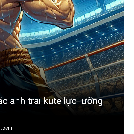
c anh trai kute lực lưỡng
ợt xem