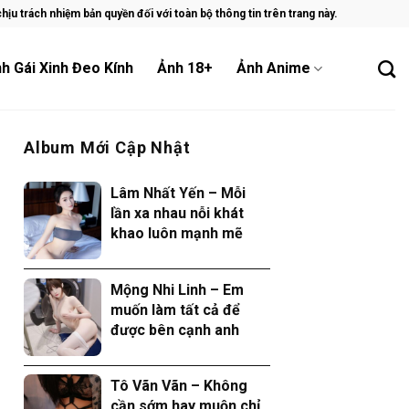
ịu trách nhiệm bản quyền đối với toàn bộ thông tin trên trang này.
h Gái Xinh Đeo Kính
Ảnh 18+
Ảnh Anime
Album Mới Cập Nhật
Lâm Nhất Yến – Mỗi
lần xa nhau nỗi khát
khao luôn mạnh mẽ
Mộng Nhi Linh – Em
muốn làm tất cả để
được bên cạnh anh
Tô Vãn Vãn – Không
cần sớm hay muộn chỉ