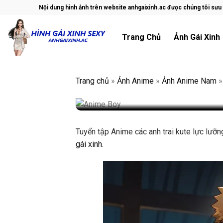
Skip
Nội dung hình ảnh trên website anhgaixinh.ac được chúng tôi sưu t
to
Ảnh Anime Nam
content
Trang Chủ
Ảnh Gái Xinh
Tuyển tập Anime cá
(Phần 266)
Trang chủ
»
Ảnh Anime
»
Ảnh Anime Nam
By Lạc Tư Tình
3 Tháng 7, 2025
24 l
Tuyển tập Anime các anh trai kute lực lưỡ
gái xinh
.