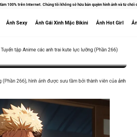
ầm 100% trên Internet. Chúng tôi không sở hữu bản quyền hình ảnh và từ chối ch
Ảnh Sexy
Ảnh Gái Xinh Mặc Bikini
Ảnh Hot Girl
Ản
c anh trai kute lực lưỡng
»
Tuyển tập Anime các anh trai kute lực lưỡng (Phần 266)
ượt xem
ng (Phần 266), hình ảnh được sưu tầm bởi thành viên của
ảnh