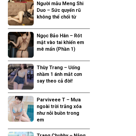
Người mẫu Meng Shi
Duo – Sức quyến rũ
không thể chối từ
Ngọc Bảo Hân – Rót
mật vào tai khiến em
mê mẩn (Phần 1)
Thùy Trang – Uống
nhầm 1 ánh mắt cơn
say theo cả đời!
Parviveee T – Mưa
ngoài trời trắng xóa
như nỗi buồn trong
em
Trang Chubby – Nắng