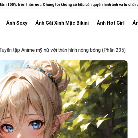
ầm 100% trên Internet. Chúng tôi không sở hữu bản quyền hình ảnh và từ chối ch
Ảnh Sexy
Ảnh Gái Xinh Mặc Bikini
Ảnh Hot Girl
Ản
Tuyển tập Anime mỹ nữ với thân hình nóng bỏng (Phần 235)