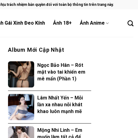
ịu trách nhiệm bản quyền đối với toàn bộ thông tin trên trang này.
h Gái Xinh Đeo Kính
Ảnh 18+
Ảnh Anime
Album Mới Cập Nhật
Ngọc Bảo Hân – Rót
mật vào tai khiến em
mê mẩn (Phần 1)
Lâm Nhất Yến – Mỗi
lần xa nhau nỗi khát
khao luôn mạnh mẽ
Mộng Nhi Linh – Em
muốn làm tất cả để