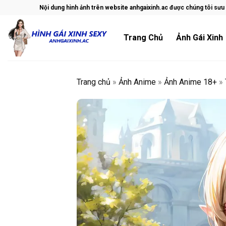
Skip
Nội dung hình ảnh trên website anhgaixinh.ac được chúng tôi sưu t
to
content
Trang Chủ
Ảnh Gái Xinh
Trang chủ
»
Ảnh Anime
»
Ảnh Anime 18+
»