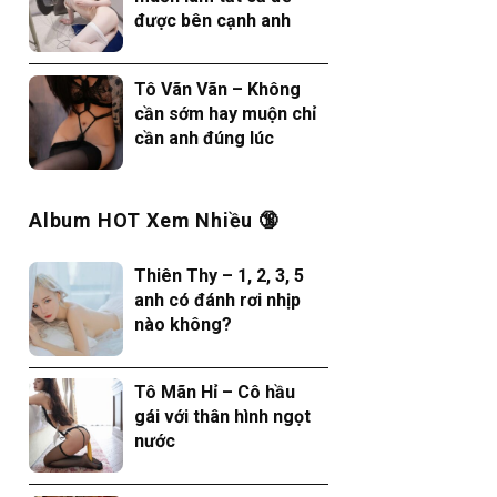
được bên cạnh anh
Tô Vãn Vãn – Không
cần sớm hay muộn chỉ
cần anh đúng lúc
Album HOT Xem Nhiều 🔞
Thiên Thy – 1, 2, 3, 5
anh có đánh rơi nhịp
nào không?
Tô Mãn Hỉ – Cô hầu
gái với thân hình ngọt
nước