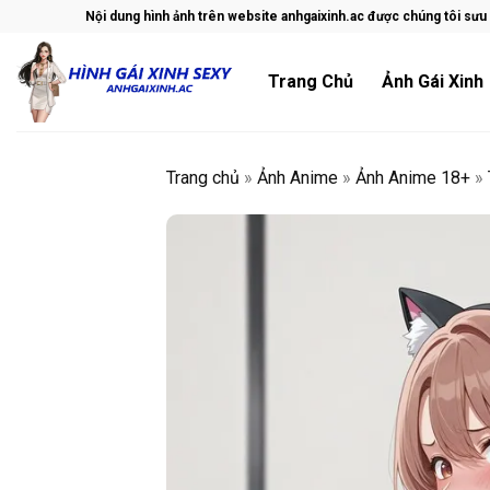
Skip
Nội dung hình ảnh trên website anhgaixinh.ac được chúng tôi sưu t
to
content
Trang Chủ
Ảnh Gái Xinh
Trang chủ
»
Ảnh Anime
»
Ảnh Anime 18+
»