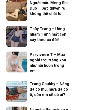
Người mẫu Meng Shi
Duo – Sức quyến rũ
không thể chối từ
Thùy Trang – Uống
nhầm 1 ánh mắt cơn
say theo cả đời!
Parviveee T – Mưa
ngoài trời trắng xóa
như nỗi buồn trong
em
Trang Chubby – Nắng
đã có mũ, mưa đã có
ô, còn em sẽ có ai?
Namcha Rangsinan –