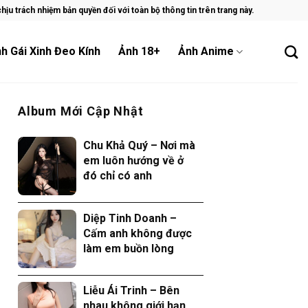
ịu trách nhiệm bản quyền đối với toàn bộ thông tin trên trang này.
h Gái Xinh Đeo Kính
Ảnh 18+
Ảnh Anime
Album Mới Cập Nhật
Chu Khả Quý – Nơi mà
em luôn hướng về ở
đó chỉ có anh
Diệp Tinh Doanh –
Cấm anh không được
làm em buồn lòng
Liễu Ái Trinh – Bên
nhau không giới hạn