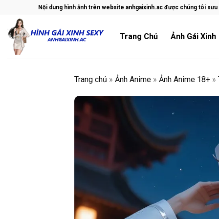
Skip
Nội dung hình ảnh trên website anhgaixinh.ac được chúng tôi sưu t
to
content
Trang Chủ
Ảnh Gái Xinh
Trang chủ
»
Ảnh Anime
»
Ảnh Anime 18+
»