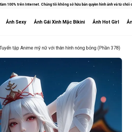
ầm 100% trên Internet. Chúng tôi không sở hữu bản quyền hình ảnh và từ chối ch
Ảnh Sexy
Ảnh Gái Xinh Mặc Bikini
Ảnh Hot Girl
Ản
Tuyển tập Anime mỹ nữ với thân hình nóng bỏng (Phần 378)