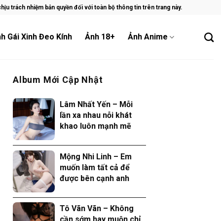
ịu trách nhiệm bản quyền đối với toàn bộ thông tin trên trang này.
h Gái Xinh Đeo Kính
Ảnh 18+
Ảnh Anime
Album Mới Cập Nhật
Lâm Nhất Yến – Mỗi
lần xa nhau nỗi khát
khao luôn mạnh mẽ
Mộng Nhi Linh – Em
muốn làm tất cả để
được bên cạnh anh
Tô Vãn Vãn – Không
cần sớm hay muộn chỉ